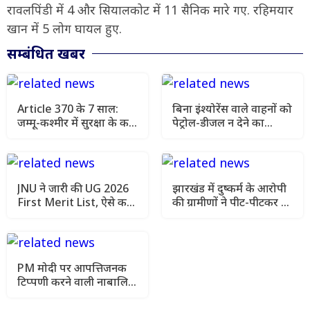
रावलपिंडी में 4 और सियालकोट में 11 सैनिक मारे गए. रहिमयार
खान में 5 लोग घायल हुए.
सम्बंधित खबर
Article 370 के 7 साल:
बिना इंश्योरेंस वाले वाहनों को
जम्मू-कश्मीर में सुरक्षा के कड़े
पेट्रोल-डीजल न देने का
इंतजाम, चप्पे-चप्पे पर
सुझाव, सुप्रीम कोर्ट ने मांगा
निगरानी
एक्शन प्लान
JNU ने जारी की UG 2026
झारखंड में दुष्कर्म के आरोपी
First Merit List, ऐसे करें
की ग्रामीणों ने पीट-पीटकर की
सीट ब्लॉक और एडमिशन
हत्या, इलाके में तनाव
PM मोदी पर आपत्तिजनक
टिप्पणी करने वाली नाबालिग
के खिलाफ शिकायत वापस,
परिवार अब भी घर से दूर