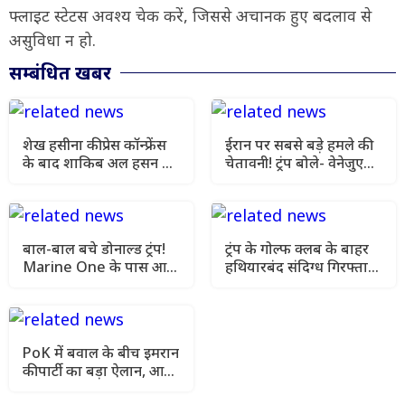
फ्लाइट स्टेटस अवश्य चेक करें, जिससे अचानक हुए बदलाव से
असुविधा न हो.
सम्बंधित खबर
शेख हसीना की प्रेस कॉन्फ्रेंस
ईरान पर सबसे बड़े हमले की
के बाद शाकिब अल हसन के
चेतावनी! ट्रंप बोले- वेनेजुएला
घर पर पेट्रोल बम से हमला
जैसा होगा बड़ा सैन्य एक्शन
बाल-बाल बचे डोनाल्ड ट्रंप!
ट्रंप के गोल्फ क्लब के बाहर
Marine One के पास आया
हथियारबंद संदिग्ध गिरफ्तार,
यात्री विमान, VIDEO वायरल
हमले की साजिश की आशंका
PoK में बवाल के बीच इमरान
की पार्टी का बड़ा ऐलान, आज
से पूरे पाकिस्तान में आंदोलन