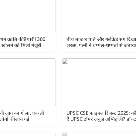
ईंधन क्रांति की तैयारी! 300
बीच बाजार पति और गर्लफ्रेंड संग दिख
ंप खोलने को मिली मंजूरी
शख्स, पत्नी ने चप्पल-थप्पड़ों से जताय
गुस्सा
नी आग का गोला, एक ही
UPSC CSE फाइनल रिजल्ट 2025: क
लोगों की जान गई
हैं UPSC टॉपर अनुज अग्निहोत्री? डॉक्
से IAS ऑफिसर बनने का सफर