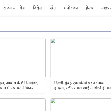
राज्य
देश
विदेश
खेल
मनोरंजन
हेल्थ
लाइफस
इन, आयोग के 6 रिमाइंडर,
दिल्ली-मुंबई एक्सप्रेसवे पर दर्दनाक
्थान में पंचायत-निकाय
हादसा, स्लीपर बस खाई में गिरते ही ब
अटके?
गई आग का गोला, कई यात्रियों की मौत