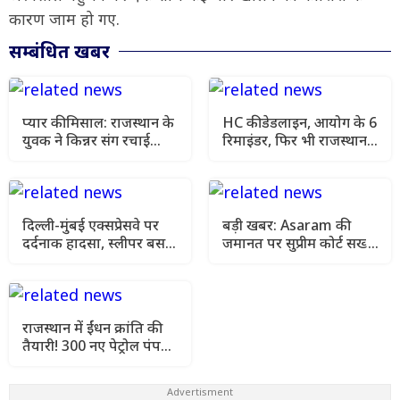
कारण जाम हो गए.
सम्बंधित खबर
प्यार की मिसाल: राजस्थान के
HC की डेडलाइन, आयोग के 6
युवक ने किन्नर संग रचाई
रिमाइंडर, फिर भी राजस्थान
धूमधाम से शादी, पूरे इलाके में
में पंचायत-निकाय चुनाव क्यों
हो रही चर्चा
अटके?
दिल्ली-मुंबई एक्सप्रेसवे पर
बड़ी खबर: Asaram की
दर्दनाक हादसा, स्लीपर बस
जमानत पर सुप्रीम कोर्ट सख्त,
खाई में गिरते ही बन गई आग
कहा- 'हालत ज्यादा खराब
का गोला, कई यात्रियों की
हुए तो तब सोचेंगे'
मौत
राजस्थान में ईंधन क्रांति की
तैयारी! 300 नए पेट्रोल पंप
खोलने को मिली मंजूरी