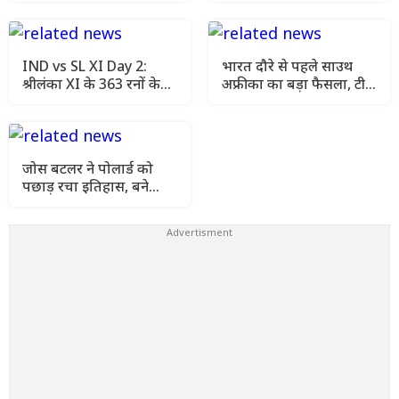
सस्पेंस
IND vs SL XI Day 2:
भारत दौरे से पहले साउथ
श्रीलंका XI के 363 रनों के
अफ्रीका का बड़ा फैसला, टीम
जवाब में भारत की धीमी
इंडिया अब खेलेगी T20I
शुरुआत, राहुल-पडिक्कल पर
सीरीज भी
टिकीं उम्मीदें
जोस बटलर ने पोलार्ड को
पछाड़ रचा इतिहास, बने
सबसे ज्यादा रन बनाने वाले
बल्लेबाज