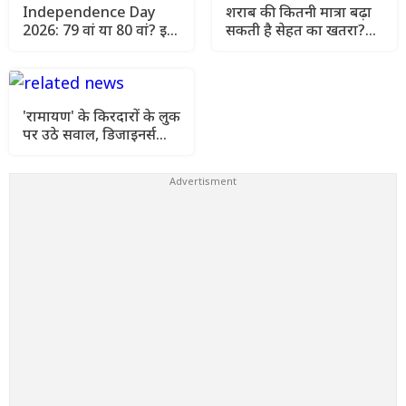
Independence Day
शराब की कितनी मात्रा बढ़ा
2026: 79 वां या 80 वां? इस
सकती है सेहत का खतरा?
बार भारत अपनी आजादी का
जानिए विशेषज्ञ क्या कहते हैं
कौन-सा साल मनाएगा
'रामायण' के किरदारों के लुक
पर उठे सवाल, डिजाइनर्स
बोले- 'यह सोच-समझकर
लिया गया फैसला'