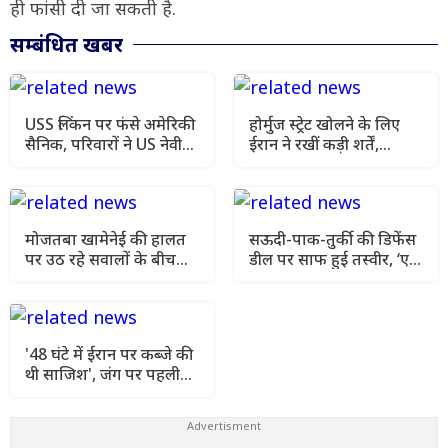
ही फांसी दी जा सकती है.
सम्बंधित खबर
USS लिंकन पर फंसे अमेरिकी
होर्मुज स्ट्रेट खोलने के लिए
सैनिक, परिवारों ने US नेवी
ईरान ने रखीं कड़ी शर्तें,
की व्यवस्था पर उठाए सवाल
अमेरिका से मांगा बड़ा
आश्वासन
मोजतबा खामेनेई की हालत
सऊदी-पाक-तुर्की की डिफेंस
पर उठ रहे सवालों के बीच
डील पर साफ हुई तस्वीर, ‘एक
सामने आया वीडियो, 12
पर हमला’ वाली शर्त का खुला
सेकंड दिखे सुप्रीम लीडर
राज
'48 घंटे में ईरान पर कब्जे की
थी साजिश', जंग पर पहली
बार खुलकर बोले राष्ट्रपति
पेजेशकियान