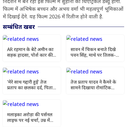
निर्देशन में बन रही इस फिल्म में सुहाना का थिएट्रिकल डेब्यू होगा.
फिल्म में अभिषेक बच्चन और अभय वर्मा भी महत्वपूर्ण भूमिकाओं
में दिखाई देंगे. यह फिल्म 2026 में रिलीज होने वाली है.
सम्बंधित खबर
AR रहमान के बेटे अमीन का
सावन में चिकन बनाते दिखे
सड़क हादसा, पोर्श कार की
पवन सिंह, माथे पर तिलक-
वैगन-R से हुई टक्कर
गले में हनुमान लॉकेट; वीडियो
वायरल
'मेरे साथ गद्दारी हुई' तेज
तेज प्रताप यादव ने कैमरे के
प्रताप का छलका दर्द, पिता
सामने दिखाया रोमांटिक
लालू और भाई से दूरी पर कही
अंदाज, खेसारी की Ex संग
बड़ी बात
वीडियो वायरल
मलाइका अरोड़ा की पर्सनल
लाइफ पर नई चर्चा, उम्र में
छोटे पार्टनर को लेकर खुलासा