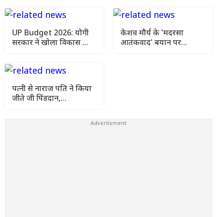
जांच में नए खुलासे
UP Budget 2026: योगी
केशव मौर्य के 'मदरसा
सरकार ने खोला विकास का
आतंकवाद' बयान पर
पिटारा, 5 हाईवे
सियासी घमासान, मौलाना
परियोजनाओं को मंजूरी
शहाबुद्दीन रजवी का पलटवार
पत्नी से नाराज पति ने किया
जीते जी पिंडदान,
WhatsApp स्टेटस पर शेयर
किया VIDEO