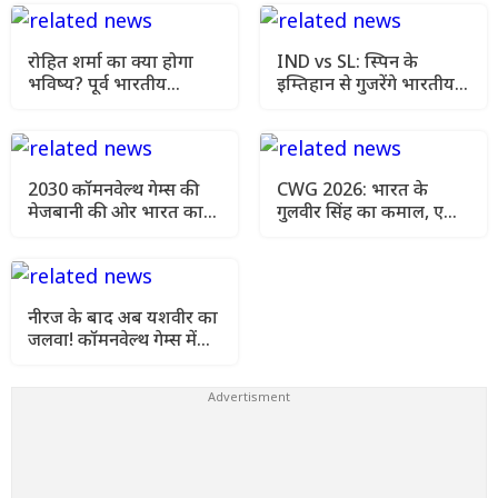
रोहित शर्मा का क्या होगा
IND vs SL: स्पिन के
भविष्य? पूर्व भारतीय
इम्तिहान से गुजरेंगे भारतीय
खिलाड़ी ने चयनकर्ताओं को
बल्लेबाज, खास तैयारी शुरू
दी बड़ी सलाह
2030 कॉमनवेल्थ गेम्स की
CWG 2026: भारत के
मेजबानी की ओर भारत का
गुलवीर सिंह का कमाल, एक
बड़ा कदम, नीरज चोपड़ा-
ही चैंपियनशिप में 2 मेडल
पीटी उषा ने संभाला CWG
जीतकर बनाया इतिहास
ध्वज
नीरज के बाद अब यशवीर का
जलवा! कॉमनवेल्थ गेम्स में
जीता पहला अंतरराष्ट्रीय
पदक