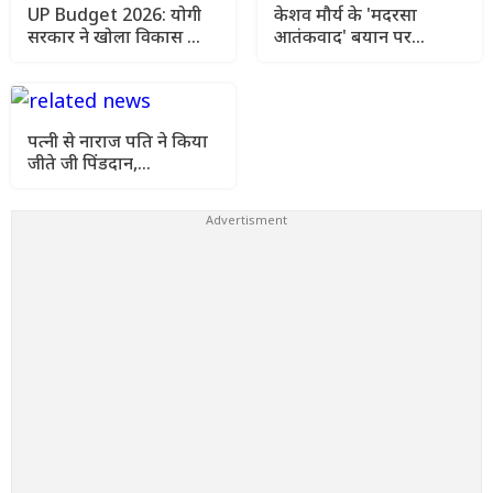
UP Budget 2026: योगी
केशव मौर्य के 'मदरसा
सरकार ने खोला विकास का
आतंकवाद' बयान पर
पिटारा, 5 हाईवे
सियासी घमासान, मौलाना
परियोजनाओं को मंजूरी
शहाबुद्दीन रजवी का पलटवार
पत्नी से नाराज पति ने किया
जीते जी पिंडदान,
WhatsApp स्टेटस पर शेयर
किया VIDEO