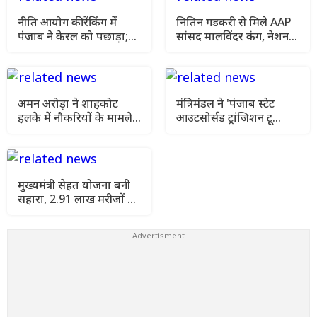
नीति आयोग की रैंकिंग में
नितिन गडकरी से मिले AAP
पंजाब ने केरल को पछाड़ा;
सांसद मालविंदर कंग, नेशनल
शिक्षा मंत्री ने विधानसभा में
हाईवे की मांग फिर उठी
चार सालों का रिपोर्ट कार्ड
पेश किया
अमन अरोड़ा ने शाहकोट
मंत्रिमंडल ने 'पंजाब स्टेट
हलके में नौकरियों के मामले
आउटसोर्सड ट्रांजिशन टू
में कांग्रेसी विधायक लाडी को
कॉन्ट्रैक्चुअल एंगेजमेंट
घेरा
विधेयक-2026' को दी
स्वीकृति
मुख्यमंत्री सेहत योजना बनी
सहारा, 2.91 लाख मरीजों को
मिला मुफ्त कैशलेस इलाज