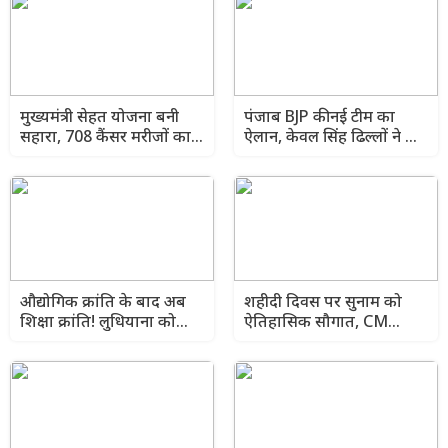
मुख्यमंत्री सेहत योजना बनी
पंजाब BJP की नई टीम का
सहारा, 708 कैंसर मरीजों का
ऐलान, केवल सिंह ढिल्लों ने कई
हुआ 3.43 करोड़ रुपये का
नेताओं को सौंपी बड़ी जिम्मेदारी
कैशलेस इलाज
औद्योगिक क्रांति के बाद अब
शहीदी दिवस पर सुनाम को
शिक्षा क्रांति! लुधियाना को
ऐतिहासिक सौगात, CM
लेकर CM भगवंत मान का बड़ा
भगवंत मान ने ₹107 करोड़ से
ऐलान
ज्यादा के विकास कार्यों का
किया उद्घाटन