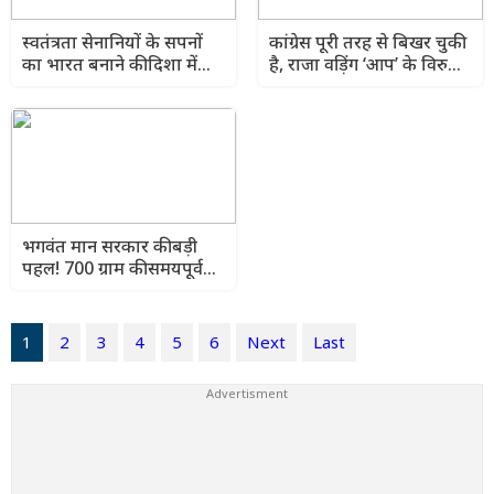
स्वतंत्रता सेनानियों के सपनों
कांग्रेस पूरी तरह से बिखर चुकी
का भारत बनाने की दिशा में
है, राजा वड़िंग ‘आप’ के विरुद्ध
बड़ा कदम, CM भगवंत मान
अफवाहें फैलाने के बजाय
का संदेश
अपना घर संभालें: बलतेज पन्नू
भगवंत मान सरकार की बड़ी
पहल! 700 ग्राम की समयपूर्व
जन्मी बच्ची का ₹3 लाख में
कैशलेस इलाज
1
2
3
4
5
6
Next
Last