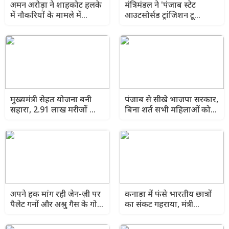
अमन अरोड़ा ने शाहकोट हलके
मंत्रिमंडल ने 'पंजाब स्टेट
में नौकरियों के मामले में
आउटसोर्सड ट्रांजिशन टू
कांग्रेसी विधायक लाडी को घेरा
कॉन्ट्रैक्चुअल एंगेजमेंट
विधेयक-2026' को दी स्वीकृति
मुख्यमंत्री सेहत योजना बनी
पंजाब से सीखे भाजपा सरकार,
सहारा, 2.91 लाख मरीजों को
बिना शर्त सभी महिलाओं को
मिला मुफ्त कैशलेस इलाज
लक्ष्मी योजना का लाभ दे:
अरविंद केजरीवाल
अपने हक मांग रही जेन-ज़ी पर
कनाडा में फंसे भारतीय छात्रों
पैलेट गनों और अश्रु गैस के गोले
का संकट गहराया, मंत्री
दागना बेहद दुर्भाग्यपूर्ण:
लालचंद कटारुचक ने केंद्र से
मुख्यमंत्री भगवंत सिंह मान
मांगा तुरंत हस्तक्षेप