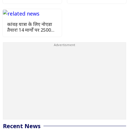
सियासी घमासान, मौलाना
WhatsApp स्टेटस पर शेयर
शहाबुद्दीन रजवी का पलटवार
किया VIDEO
कांवड़ यात्रा के लिए नोएडा
तैयार! 14 मार्गों पर 2500
जवान, AI कैमरों से निगरानी
Recent News