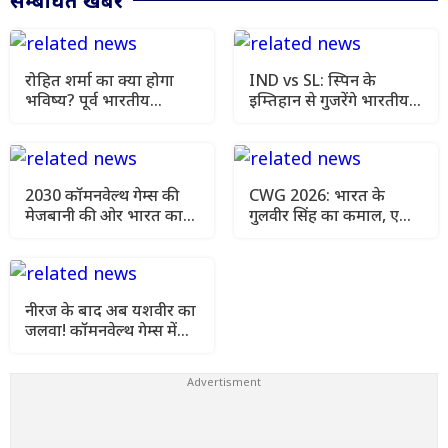
सम्बंधित खबर
रोहित शर्मा का क्या होगा
IND vs SL: स्पिन के
भविष्य? पूर्व भारतीय
इम्तिहान से गुजरेंगे भारतीय
खिलाड़ी ने चयनकर्ताओं को
बल्लेबाज, खास तैयारी शुरू
दी बड़ी सलाह
2030 कॉमनवेल्थ गेम्स की
CWG 2026: भारत के
मेजबानी की ओर भारत का
गुलवीर सिंह का कमाल, एक
बड़ा कदम, नीरज चोपड़ा-
ही चैंपियनशिप में 2 मेडल
पीटी उषा ने संभाला CWG
जीतकर बनाया इतिहास
ध्वज
नीरज के बाद अब यशवीर का
जलवा! कॉमनवेल्थ गेम्स में
जीता पहला अंतरराष्ट्रीय
पदक