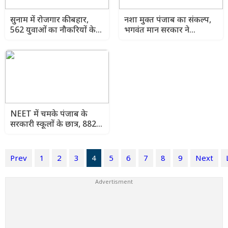
सुनाम में रोजगार की बहार,
नशा मुक्त पंजाब का संकल्प,
562 युवाओं का नौकरियों के
भगवंत मान सरकार ने
लिए चयन, अमन अरोड़ा ने दी
अंतरराष्ट्रीय मेथाडोन थेरेपी से
बधाई
तैयार किया मजबूत सुरक्षा
कवच
NEET में चमके पंजाब के
सरकारी स्कूलों के छात्र, 882 ने
हासिल की सफलता, शिक्षा मंत्री
ने साझा किए रिकॉर्ड आंकड़े
Prev
1
2
3
4
5
6
7
8
9
Next