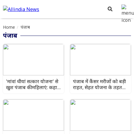
Home
पंजाब
पंजाब
'मांवां धीयां सत्कार योजना' से
पंजाब में कैंसर मरीजों को बड़ी
खुश पंजाब की महिलाएं: कहा-
राहत, सेहत योजना के तहत
सीधे खाते में आ रही मदद,
₹20.22 करोड़ का मुफ्त इलाज
DBT है वरदान