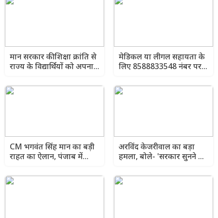
मान सरकार की शिक्षा क्रांति से
मेडिकल या लीगल सहायता के
राज्य के विद्यार्थियों को अपना
लिए 8588833548 नंबर पर
व्यवसाय शुरू करने में मिली
कॉल करें, ‘‘आप’’ की टीम तुरंत
बड़ी मदद
मदद करेगी- केजरीवाल
CM भगवंत सिंह मान का बड़ी
अरविंद केजरीवाल का बड़ा
राहत का ऐलान, पंजाब में
हमला, बोले- 'सरकार सुनने की
बनाए जाएंगे 10 लाख नए
बजाय करवा रही लाठीचार्ज'
राशन कार्ड