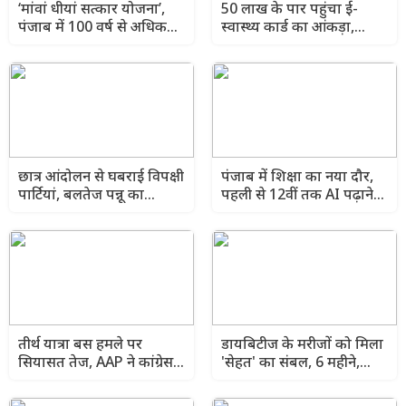
‘मांवां धीयां सत्कार योजना’,
50 लाख के पार पहुंचा ई-
पंजाब में 100 वर्ष से अधिक
स्वास्थ्य कार्ड का आंकड़ा,
आयु की बुजुर्ग महिलाओं को
स्वास्थ्य मंत्री बोले- हर नागरिक
मिल रही पेंशन और पूर्ण
तक पहुंचेगा इलाज
आर्थिक सुरक्षा
छात्र आंदोलन से घबराई विपक्षी
पंजाब में शिक्षा का नया दौर,
पार्टियां, बलतेज पन्नू का
पहली से 12वीं तक AI पढ़ाने
कांग्रेस-भाजपा पर करारा
का ऐतिहासिक फैसला
हमला
तीर्थ यात्रा बस हमले पर
डायबिटीज के मरीजों को मिला
सियासत तेज, AAP ने कांग्रेस
'सेहत' का संबल, 6 महीने,
को बताया साजिश का
2,300 मरीज और ₹6.5 करोड़
जिम्मेदार
का मुफ्त इलाज