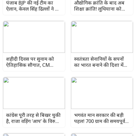
पंजाब BJP की नई टीम का
औद्योगिक क्रांति के बाद अब
ऐलान, केवल सिंह ढिल्लों ने कई
शिक्षा क्रांति! लुधियाना को
नेताओं को सौंपी बड़ी जिम्मेदारी
लेकर CM भगवंत मान का बड़ा
ऐलान
शहीदी दिवस पर सुनाम को
स्वतंत्रता सेनानियों के सपनों
ऐतिहासिक सौगात, CM
का भारत बनाने की दिशा में
भगवंत मान ने ₹107 करोड़ से
बड़ा कदम, CM भगवंत मान
ज्यादा के विकास कार्यों का
का संदेश
किया उद्घाटन
कांग्रेस पूरी तरह से बिखर चुकी
भगवंत मान सरकार की बड़ी
है, राजा वड़िंग ‘आप’ के विरुद्ध
पहल! 700 ग्राम की समयपूर्व
अफवाहें फैलाने के बजाय
जन्मी बच्ची का ₹3 लाख में
अपना घर संभालें: बलतेज पन्नू
कैशलेस इलाज