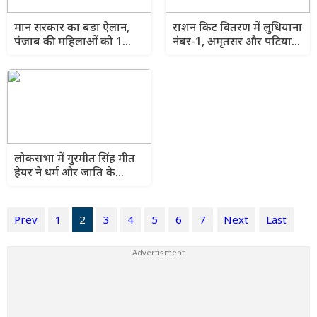
मान सरकार का बड़ा ऐलान,
राशन किट वितरण में लुधियाना
पंजाब की महिलाओं को 1
नंबर-1, अमृतसर और पटियाला
अगस्त से मिलेगी आर्थिक मदद
भी टॉप-3 में शामिल
लोकसभा में गुरमीत सिंह मीत
हेयर ने धर्म और जाति के
आधार पर राजनीति करने पर
केंद्र सरकार को घेरा
Prev
1
2
3
4
5
6
7
Next
Last