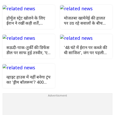
होर्मुज स्ट्रेट खोलने के लिए
मोजतबा खामेनेई की हालत
ईरान ने रखीं कड़ी शर्तें,
पर उठ रहे सवालों के बीच
अमेरिका से मांगा बड़ा
सामने आया वीडियो, 12
आश्वासन
सेकंड दिखे सुप्रीम लीडर
सऊदी-पाक-तुर्की की डिफेंस
'48 घंटे में ईरान पर कब्जे की
डील पर साफ हुई तस्वीर, ‘एक
थी साजिश', जंग पर पहली
पर हमला’ वाली शर्त का खुला
बार खुलकर बोले राष्ट्रपति
राज
पेजेशकियान
व्हाइट हाउस में नहीं बनेगा ट्रंप
का 'ड्रीम बॉलरूम'? 400
मिलियन डॉलर की भव्य
योजना पर अदालत का स्टे