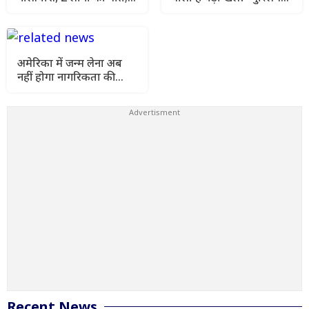
15 घायल होने से मची
NATO' में तुर्की की एंट्री से
अफरा-तफरी
बढ़ी हलचल
अमेरिका में जन्म लेना अब
नहीं होगा नागरिकता की
गारंटी! ट्रंप का सबसे बड़ा
फैसला
Recent News