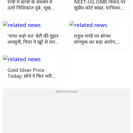
रांची में छात्रों के समर्थन में
NEET-UG OMR विवाद पर
उतरे निशिकांत दुबे, भूख
सुप्रीम कोर्ट सख्त, याचिका
हड़ताल की मांगी अनुमति
खारिज कर हाई कोर्ट जाने को
कहा
'पापा लड़ो मत' बेटी की गुहार
राहुल गांधी पर सोनम
अनसुनी, पिता ने खूंटे से वार
वांगचुक का बड़ा आरोप,
कर उतारा मौत के घाट
कहा- मेरे अनशन को किया
गया नजरअंदाज
Gold Silver Price
Today: सोने ने फिर भरी
उड़ान, चांदी भी हुई महंगी
जानिए आज के ताजा रेट