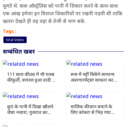
घूमते थे. कंक ऑस्ट्रेलिस को पानी में शिकार करने के साथ-साथ
एक आंख हमेशा इन विशाल शिकारियों पर रखनी पड़ती थी ताकि
खतरा देखते ही वह वहां से तेजी से भाग सके.
Tags :
Viral Video
सम्बंधित खबर
111 साल की उम्र में भी गजब
रूस में नहीं बिकेंगे सामान्य
की फुर्ती, वायरल हुआ दादी की
अंडरगारमेंट्स! सरकार का
लंबी उम्र का सीक्रेट
नया नियम लागू
कुएं के पानी में दिखा खौलने
मालिक की जान बचाने के
जैसा नजारा, गुजरात का
लिए कोबरा से भिड़ गया
वीडियो सोशल मीडिया पर
वफादार कुत्ता, दोस्ती पर दे
वायरल
दी जान