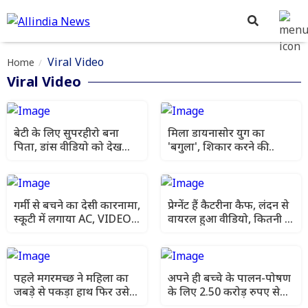
Viral Video
Home
Viral Video
बेटी के लिए सुपरहीरो बना
मिला डायनासोर युग का
पिता, डांस वीडियो को देख
'बगुला', शिकार करने की
मुस्कुराए 22 मिलियन लोग
तकनीक देख वैज्ञानिक भी
हैरान
गर्मी से बचने का देसी कारनामा,
प्रेग्नेंट हैं कैटरीना कैफ, लंदन से
स्कूटी में लगाया AC, VIDEO
वायरल हुआ वीडियो, कितनी है
हुआ वायरल
सच्चाई?
पहले मगरमच्छ ने महिला का
अपने ही बच्चे के पालन-पोषण
जबड़े से पकड़ा हाथ फिर उसे
के लिए 2.50 करोड़ रुपए से
पानी में ले गया खींचकर,
कुछ अधिक ले रही दुबई के