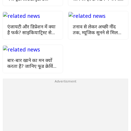
इंजेक्शन क्यों हो रहा वायरल,
मदद, अभी अपने दिनचर्या में
जानें फायदे और साइड इफेक्ट
करे शामिल
एंजायटी और डिप्रेशन में क्या
तनाव से लेकर अच्छी नींद
है फर्क? साइकियाट्रिस्ट से
तक, म्यूजिक सुनने से मिलते
जानें कौन-सी स्थिति ज्यादा
हैं ये जबरदस्त हेल्थ
गंभीर
बेनिफिट्स
बार-बार खाने का मन क्यों
करता है? जानिए फूड क्रेविंग
कंट्रोल करने के आसान उपाय