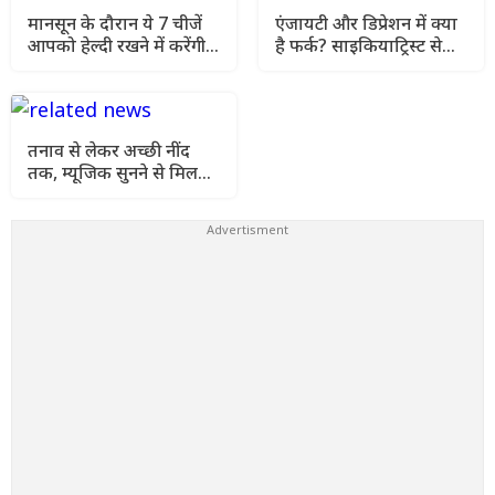
मानसून के दौरान ये 7 चीजें
एंजायटी और डिप्रेशन में क्या
आपको हेल्दी रखने में करेंगी
है फर्क? साइकियाट्रिस्ट से
मदद, अभी अपने दिनचर्या में
जानें कौन-सी स्थिति ज्यादा
करे शामिल
गंभीर
तनाव से लेकर अच्छी नींद
तक, म्यूजिक सुनने से मिलते
हैं ये जबरदस्त हेल्थ
बेनिफिट्स