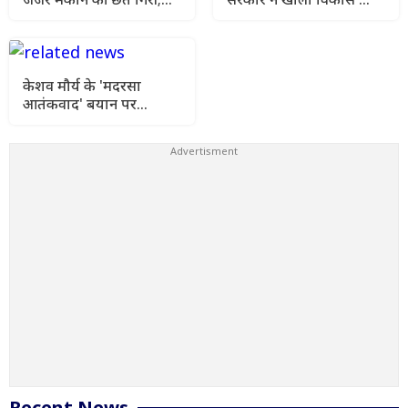
एक परिवार के 6 लोगों की
पिटारा, 5 हाईवे
मौत
परियोजनाओं को मंजूरी
केशव मौर्य के 'मदरसा
आतंकवाद' बयान पर
सियासी घमासान, मौलाना
शहाबुद्दीन रजवी का पलटवार
Recent News