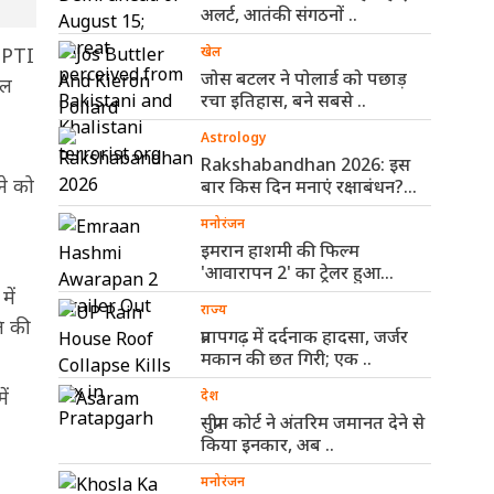
अलर्ट, आतंकी संगठनों ..
. PTI
खेल
जोस बटलर ने पोलार्ड को पछाड़
यल
रचा इतिहास, बने सबसे ..
Astrology
Rakshabandhan 2026: इस
ने को
बार किस दिन मनाएं रक्षाबंधन?
पंचांग से ..
मनोरंजन
इमरान हाशमी की फिल्म
'आवारापन 2' का ट्रेलर हुआ
रिलीज, ..
ें
राज्य
ति की
प्रतापगढ़ में दर्दनाक हादसा, जर्जर
मकान की छत गिरी; एक ..
ें
देश
सुप्रीम कोर्ट ने अंतरिम जमानत देने से
किया इनकार, अब ..
मनोरंजन