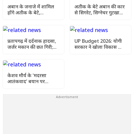
अबान के जनाजे में शामिल
अतीक के बेटे अबान की कार
होंगे अतीक के बेटे,
से सिगरेट, सिग्नेचर गुटखा
इलाहाबाद हाईकोर्ट ने कड़ी
और अंग्रेजी किताबें बरामद,
शर्तों के साथ दी पैरोल
जांच में नए खुलासे
प्रतापगढ़ में दर्दनाक हादसा,
UP Budget 2026: योगी
जर्जर मकान की छत गिरी;
सरकार ने खोला विकास का
एक परिवार के 6 लोगों की
पिटारा, 5 हाईवे
मौत
परियोजनाओं को मंजूरी
केशव मौर्य के 'मदरसा
आतंकवाद' बयान पर
सियासी घमासान, मौलाना
शहाबुद्दीन रजवी का पलटवार