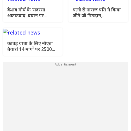
केशव मौर्य के 'मदरसा
पत्नी से नाराज पति ने किया
आतंकवाद' बयान पर
जीते जी पिंडदान,
सियासी घमासान, मौलाना
WhatsApp स्टेटस पर शेयर
शहाबुद्दीन रजवी का पलटवार
किया VIDEO
कांवड़ यात्रा के लिए नोएडा
तैयार! 14 मार्गों पर 2500
जवान, AI कैमरों से निगरानी