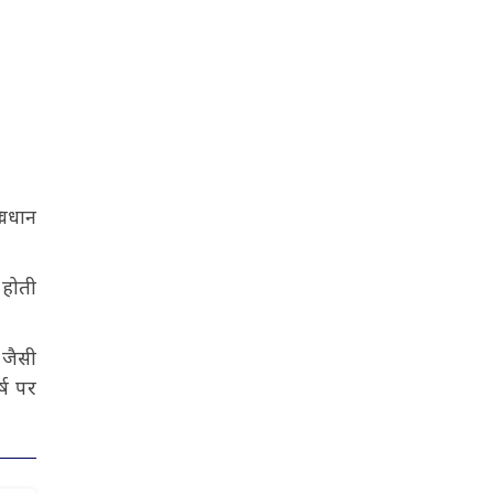
ावधान
 होती
 जैसी
्ष पर