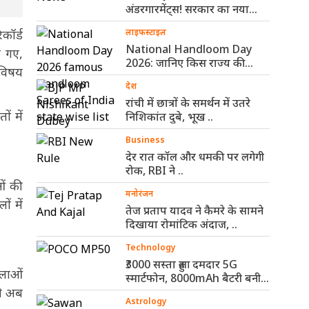
अंडरगारमेंट्स! सरकार का नया
नियम ..
कॉर्ड
लाइफस्टाइल
National Handloom Day
ए गए,
2026: जानिए किस राज्य की
 विषय
कौन-सी हैंडलूम ..
देश
रांची में छात्रों के समर्थन में उतरे
ं में
निशिकांत दुबे, भूख ..
Business
देर रात कॉल और धमकी पर लगेगी
रोक, RBI ने ..
ओं की
मनोरंजन
ं में
तेज प्रताप यादव ने कैमरे के सामने
दिखाया रोमांटिक अंदाज, ..
Technology
₹3000 सस्ता हुआ दमदार 5G
िलाओं
स्मार्टफोन, 8000mAh बैटरी बनी
नी अब
सबसे ..
Astrology