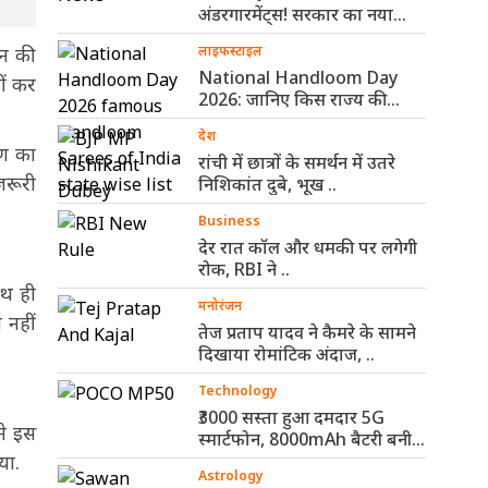
अंडरगारमेंट्स! सरकार का नया
नियम ..
धन की
लाइफस्टाइल
National Handloom Day
ीं कर
2026: जानिए किस राज्य की
कौन-सी हैंडलूम ..
देश
षण का
रांची में छात्रों के समर्थन में उतरे
जरूरी
निशिकांत दुबे, भूख ..
Business
देर रात कॉल और धमकी पर लगेगी
रोक, RBI ने ..
ाथ ही
मनोरंजन
 नहीं
तेज प्रताप यादव ने कैमरे के सामने
दिखाया रोमांटिक अंदाज, ..
Technology
₹3000 सस्ता हुआ दमदार 5G
ने इस
स्मार्टफोन, 8000mAh बैटरी बनी
या.
सबसे ..
Astrology