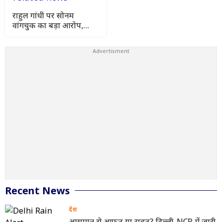
राहुल गांधी पर सोनम
वांगचुक का बड़ा आरोप,
कहा- मेरे अनशन को किया
गया नजरअंदाज
Recent News
देश
आसमान से आफत या राहत? दिल्ली-NCR में जारी