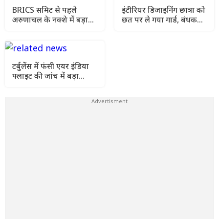
BRICS समिट से पहले
इंटीरियर डिजाइनिंग छात्रा को
अरुणाचल के नक्शे में बड़ा
छत पर ले गया गार्ड, बंधक
बदलाव, भारत ने चीन को
बनाकर दुष्कर्म का आरोप
दिया सख्त संदेश
टर्बुलेंस में फंसी एयर इंडिया
फ्लाइट की जांच में बड़ा
खुलासा, पायलट का डोप टेस्ट
पॉजिटिव