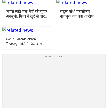
'पापा लड़ो मत' बेटी की गुहार
राहुल गांधी पर सोनम
अनसुनी, पिता ने खूंटे से वार
वांगचुक का बड़ा आरोप,
कर उतारा मौत के घाट
कहा- मेरे अनशन को किया
गया नजरअंदाज
Gold Silver Price
Today: सोने ने फिर भरी
उड़ान, चांदी भी हुई महंगी
जानिए आज के ताजा रेट