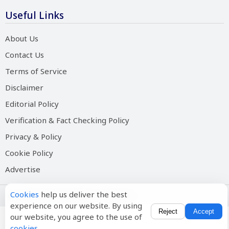
Useful Links
About Us
Contact Us
Terms of Service
Disclaimer
Editorial Policy
Verification & Fact Checking Policy
Privacy & Policy
Cookie Policy
Advertise
Cookies
help us deliver the best
Copyright © 2026 Salam Hindustan
experience on our website. By using
Reject
Accept
our website, you agree to the use of
cookies
.