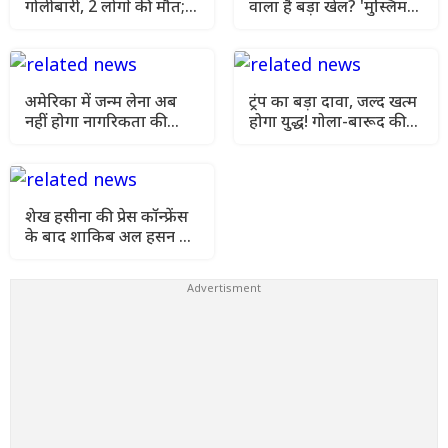
गोलीबारी, 2 लोगों की मौत;
वाला है बड़ा खेल? 'मुस्लिम
15 घायल होने से मची
NATO' में तुर्की की एंट्री से
अफरा-तफरी
बढ़ी हलचल
अमेरिका में जन्म लेना अब
ट्रंप का बड़ा दावा, जल्द खत्म
नहीं होगा नागरिकता की
होगा युद्ध! गोला-बारूद की
गारंटी! ट्रंप का सबसे बड़ा
कमी की खबरों को बताया
फैसला
झूठ
शेख हसीना की प्रेस कॉन्फ्रेंस
के बाद शाकिब अल हसन के
घर पर पेट्रोल बम से हमला