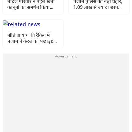
बादल परिवार ने पहले खेती
पंजाब पुलिस का बड़ा प्रहार,
कानूनों का समर्थन किया,
1.09 लाख से ज्यादा छापे
फिर लोगों के गुस्से के बाद
और 1532 भगौड़े गिरफ्तार
अपना स्टैंड बदल लिया:
बलतेज पन्नू
नीति आयोग की रैंकिंग में
पंजाब ने केरल को पछाड़ा;
शिक्षा मंत्री ने विधानसभा में
चार सालों का रिपोर्ट कार्ड
पेश किया