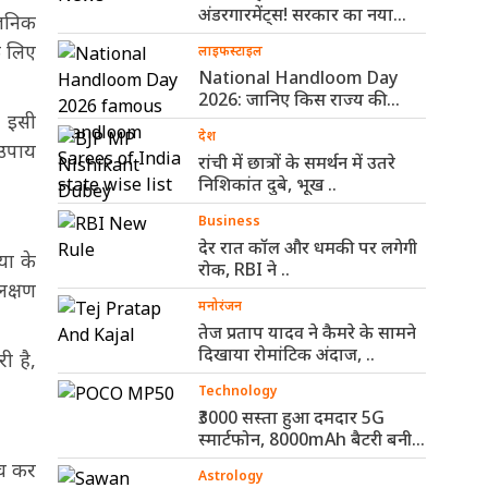
अंडरगारमेंट्स! सरकार का नया
वजनिक
नियम ..
े लिए
लाइफस्टाइल
National Handloom Day
2026: जानिए किस राज्य की
. इसी
कौन-सी हैंडलूम ..
देश
 उपाय
रांची में छात्रों के समर्थन में उतरे
निशिकांत दुबे, भूख ..
Business
देर रात कॉल और धमकी पर लगेगी
या के
रोक, RBI ने ..
लक्षण
मनोरंजन
तेज प्रताप यादव ने कैमरे के सामने
दिखाया रोमांटिक अंदाज, ..
ी है,
Technology
₹3000 सस्ता हुआ दमदार 5G
स्मार्टफोन, 8000mAh बैटरी बनी
सबसे ..
ंच कर
Astrology