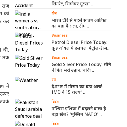
सिगरेट, सिग्नेचर गुटखा ..
श राज
्म की
खेल
भारत दौरे से पहले साउथ अफ्रीका
ार कर
का बड़ा फैसला, टीम ..
Business
Petrol Diesel Price Today:
क्रूड ऑयल में हलचल, पेट्रोल-डीजल
ी थी,
के ..
जब तक
Business
Gold Silver Price Today: सोने
ने फिर भरी उड़ान, चांदी ..
देश
थ में
देशभर में मौसम का बड़ा अलर्ट!
IMD ने 15 राज्यों ..
े ऊपर
टवर्क
विदेश
पश्चिम एशिया में बदलने वाला है
बड़ा खेल? 'मुस्लिम NATO' ..
विदेश