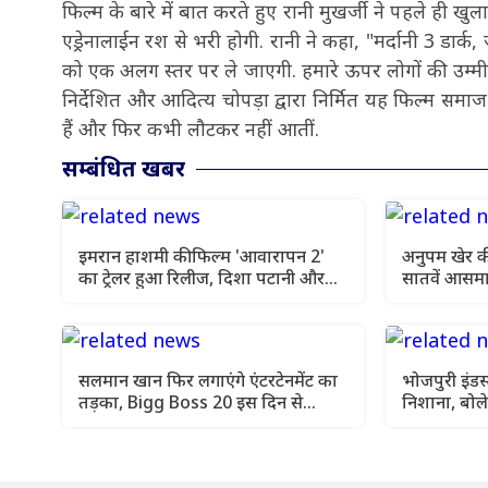
फिल्म के बारे में बात करते हुए रानी मुखर्जी ने पहले ही ख
एड्रेनालाईन रश से भरी होगी. रानी ने कहा, "मर्दानी 3 डार्क, 
को एक अलग स्तर पर ले जाएगी. हमारे ऊपर लोगों की उम्मीदों
निर्देशित और आदित्य चोपड़ा द्वारा निर्मित यह फिल्म सम
हैं और फिर कभी लौटकर नहीं आतीं.
सम्बंधित खबर
इमरान हाशमी की फिल्म 'आवारापन 2'
अनुपम खेर की 
का ट्रेलर हुआ रिलीज, दिशा पटानी और
सातवें आसमा
शबाना आजमी का दिखा दमदार अंदाज
घोसला 2' का 
सलमान खान फिर लगाएंगे एंटरटेनमेंट का
भोजपुरी इंडस्
तड़का, Bigg Boss 20 इस दिन से
निशाना, बोले
ऑनएयर
बिहार