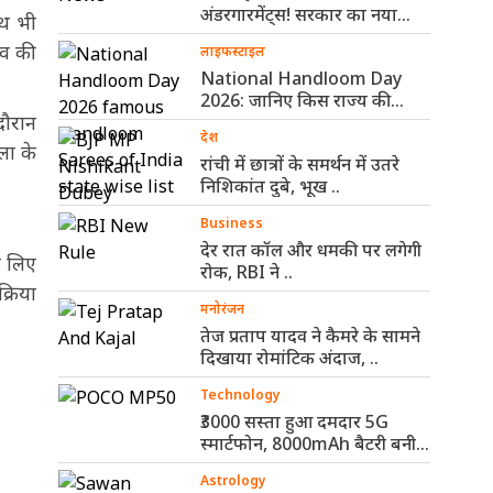
अंडरगारमेंट्स! सरकार का नया
ाथ भी
नियम ..
ाव की
लाइफस्टाइल
National Handloom Day
2026: जानिए किस राज्य की
दौरान
कौन-सी हैंडलूम ..
देश
ला के
रांची में छात्रों के समर्थन में उतरे
निशिकांत दुबे, भूख ..
Business
देर रात कॉल और धमकी पर लगेगी
े लिए
रोक, RBI ने ..
्रिया
मनोरंजन
तेज प्रताप यादव ने कैमरे के सामने
दिखाया रोमांटिक अंदाज, ..
Technology
₹3000 सस्ता हुआ दमदार 5G
स्मार्टफोन, 8000mAh बैटरी बनी
सबसे ..
Astrology