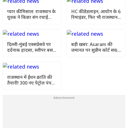
प्यार की मिसाल: राजस्थान के
HC की डेडलाइन, आयोग के 6
युवक ने किन्नर संग रचाई
रिमाइंडर, फिर भी राजस्थान
धूमधाम से शादी, पूरे इलाके में
में पंचायत-निकाय चुनाव क्यों
हो रही चर्चा
अटके?
दिल्ली-मुंबई एक्सप्रेसवे पर
बड़ी खबर: Asaram की
दर्दनाक हादसा, स्लीपर बस
जमानत पर सुप्रीम कोर्ट सख्त,
खाई में गिरते ही बन गई आग
कहा- 'हालत ज्यादा खराब
का गोला, कई यात्रियों की
हुए तो तब सोचेंगे'
मौत
राजस्थान में ईंधन क्रांति की
तैयारी! 300 नए पेट्रोल पंप
खोलने को मिली मंजूरी