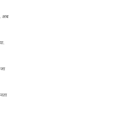
ं. अब
या.
 जा
जनता