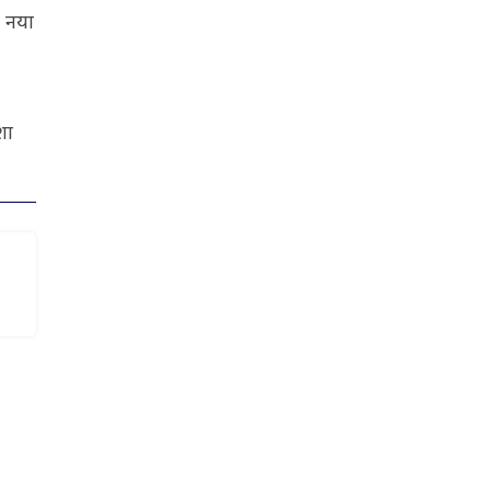
. नया
शा
फिर