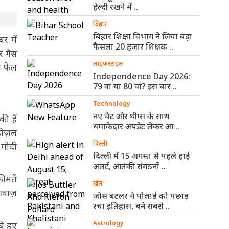
हेल्दी रखने में ..
बिहार
बिहार शिक्षा विभाग ने लिया बड़ा
र में
फैसला 20 हजार शिक्षक ..
र गैस
लाइफस्टाइल
ि फेल
Independence Day 2026:
79 वां या 80 वां? इस बार ..
Technology
नए चैट और थीम्स के साथ
ी हैं
धमाकेदार अपडेट लेकर आ ..
डीज़ल
दिल्ली
 मोदी
दिल्ली में 15 अगस्त से पहले हाई
अलर्ट, आतंकी संगठनों ..
ीमतें
खेल
आवाज़
जोस बटलर ने पोलार्ड को पछाड़
रचा इतिहास, बने सबसे ..
Astrology
े हुए