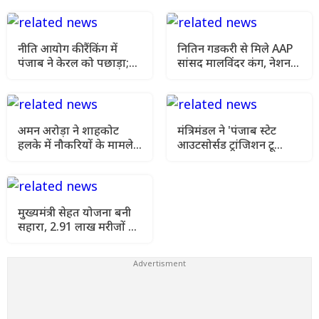
नीति आयोग की रैंकिंग में
नितिन गडकरी से मिले AAP
पंजाब ने केरल को पछाड़ा;
सांसद मालविंदर कंग, नेशनल
शिक्षा मंत्री ने विधानसभा में
हाईवे की मांग फिर उठी
चार सालों का रिपोर्ट कार्ड
पेश किया
अमन अरोड़ा ने शाहकोट
मंत्रिमंडल ने 'पंजाब स्टेट
हलके में नौकरियों के मामले
आउटसोर्सड ट्रांजिशन टू
में कांग्रेसी विधायक लाडी को
कॉन्ट्रैक्चुअल एंगेजमेंट
घेरा
विधेयक-2026' को दी
स्वीकृति
मुख्यमंत्री सेहत योजना बनी
सहारा, 2.91 लाख मरीजों को
मिला मुफ्त कैशलेस इलाज