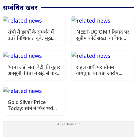
सम्बंधित खबर
रांची में छात्रों के समर्थन में
NEET-UG OMR विवाद पर
उतरे निशिकांत दुबे, भूख
सुप्रीम कोर्ट सख्त, याचिका
हड़ताल की मांगी अनुमति
खारिज कर हाई कोर्ट जाने को
कहा
'पापा लड़ो मत' बेटी की गुहार
राहुल गांधी पर सोनम
अनसुनी, पिता ने खूंटे से वार
वांगचुक का बड़ा आरोप,
कर उतारा मौत के घाट
कहा- मेरे अनशन को किया
गया नजरअंदाज
Gold Silver Price
Today: सोने ने फिर भरी
उड़ान, चांदी भी हुई महंगी
जानिए आज के ताजा रेट