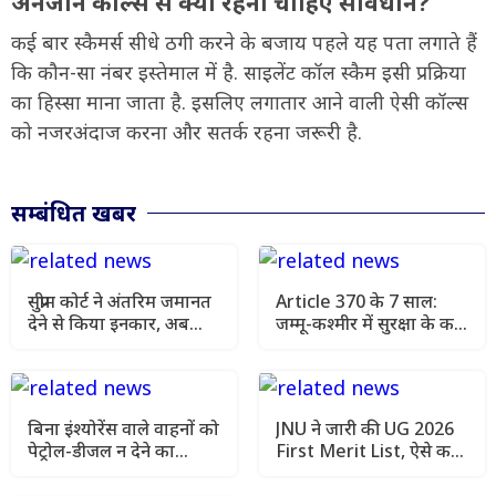
अनजान कॉल्स से क्यों रहना चाहिए सावधान?
कई बार स्कैमर्स सीधे ठगी करने के बजाय पहले यह पता लगाते हैं
कि कौन-सा नंबर इस्तेमाल में है. साइलेंट कॉल स्कैम इसी प्रक्रिया
का हिस्सा माना जाता है. इसलिए लगातार आने वाली ऐसी कॉल्स
को नजरअंदाज करना और सतर्क रहना जरूरी है.
सम्बंधित खबर
सुप्रीम कोर्ट ने अंतरिम जमानत
Article 370 के 7 साल:
देने से किया इनकार, अब
जम्मू-कश्मीर में सुरक्षा के कड़े
AIIMS मेडिकल रिपोर्ट आने
इंतजाम, चप्पे-चप्पे पर
के बाद अगली सुनवाई में होगा
निगरानी
फैसला
बिना इंश्योरेंस वाले वाहनों को
JNU ने जारी की UG 2026
पेट्रोल-डीजल न देने का
First Merit List, ऐसे करें
सुझाव, सुप्रीम कोर्ट ने मांगा
सीट ब्लॉक और एडमिशन
एक्शन प्लान