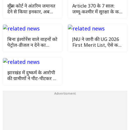
सुप्रीम कोर्ट ने अंतरिम जमानत
Article 370 के 7 साल:
देने से किया इनकार, अब
जम्मू-कश्मीर में सुरक्षा के कड़े
AIIMS मेडिकल रिपोर्ट आने
इंतजाम, चप्पे-चप्पे पर
के बाद अगली सुनवाई में होगा
निगरानी
फैसला
बिना इंश्योरेंस वाले वाहनों को
JNU ने जारी की UG 2026
पेट्रोल-डीजल न देने का
First Merit List, ऐसे करें
सुझाव, सुप्रीम कोर्ट ने मांगा
सीट ब्लॉक और एडमिशन
एक्शन प्लान
झारखंड में दुष्कर्म के आरोपी
की ग्रामीणों ने पीट-पीटकर की
हत्या, इलाके में तनाव