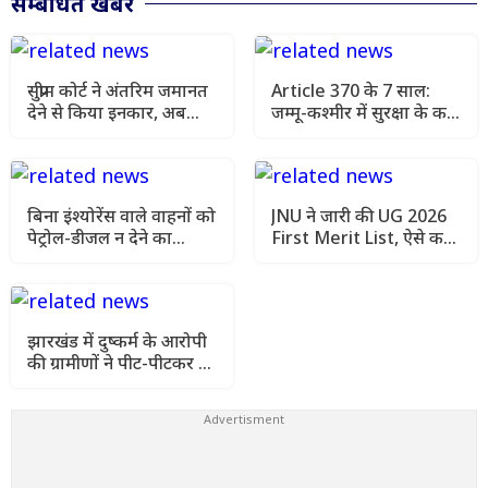
सम्बंधित खबर
सुप्रीम कोर्ट ने अंतरिम जमानत
Article 370 के 7 साल:
देने से किया इनकार, अब
जम्मू-कश्मीर में सुरक्षा के कड़े
AIIMS मेडिकल रिपोर्ट आने
इंतजाम, चप्पे-चप्पे पर
के बाद अगली सुनवाई में होगा
निगरानी
फैसला
बिना इंश्योरेंस वाले वाहनों को
JNU ने जारी की UG 2026
पेट्रोल-डीजल न देने का
First Merit List, ऐसे करें
सुझाव, सुप्रीम कोर्ट ने मांगा
सीट ब्लॉक और एडमिशन
एक्शन प्लान
झारखंड में दुष्कर्म के आरोपी
की ग्रामीणों ने पीट-पीटकर की
हत्या, इलाके में तनाव