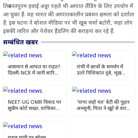
तिरुवनंतपुरम हवाई अड्डा पहले भी आपात लैंडिंग के लिए उपयोग में
आ चुका है. यह भारत की आपातकालीन प्रबंधन क्षमता को दर्शाता
है. इस घटना ने सोशल मीडिया पर भी खूब चर्चा बटोरी, जहां लोग
इसकी त्वरित और पेशेवर हैंडलिंग की सराहना कर रहे हैं.
सम्बंधित खबर
आसमान से आफत या राहत?
रांची में छात्रों के समर्थन में
दिल्ली-NCR में जारी बारिश
उतरे निशिकांत दुबे, भूख
के बीच यूपी और बिहार में
हड़ताल की मांगी अनुमति
मौसम विभाग की चेतावनी
NEET-UG OMR विवाद पर
'पापा लड़ो मत' बेटी की गुहार
सुप्रीम कोर्ट सख्त, याचिका
अनसुनी, पिता ने खूंटे से वार
खारिज कर हाई कोर्ट जाने को
कर उतारा मौत के घाट
कहा
राहुल गांधी पर सोनम