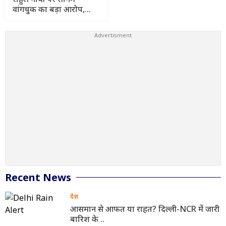
वांगचुक का बड़ा आरोप,
कहा- मेरे अनशन को किया
गया नजरअंदाज
Recent News
देश
आसमान से आफत या राहत? दिल्ली-NCR में जारी
बारिश के ..