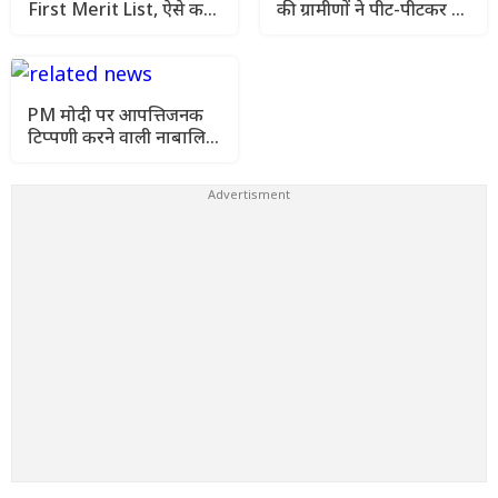
First Merit List, ऐसे करें
की ग्रामीणों ने पीट-पीटकर की
सीट ब्लॉक और एडमिशन
हत्या, इलाके में तनाव
PM मोदी पर आपत्तिजनक
टिप्पणी करने वाली नाबालिग
के खिलाफ शिकायत वापस,
परिवार अब भी घर से दूर