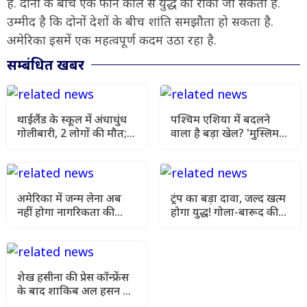
है. दोनों के बीच एक फोन कॉल से युद्ध को रोका जा सकता है.
उम्मीद है कि दोनों देशों के बीच शांति समझौता हो सकता है.
अमेरिका इसमें एक महत्वपूर्ण कदम उठा रहा है.
सम्बंधित खबर
थाईलैंड के स्कूल में अंधाधुंध
पश्चिम एशिया में बदलने
गोलीबारी, 2 लोगों की मौत;
वाला है बड़ा खेल? 'मुस्लिम
15 घायल होने से मची
NATO' में तुर्की की एंट्री से
अफरा-तफरी
बढ़ी हलचल
अमेरिका में जन्म लेना अब
ट्रंप का बड़ा दावा, जल्द खत्म
नहीं होगा नागरिकता की
होगा युद्ध! गोला-बारूद की
गारंटी! ट्रंप का सबसे बड़ा
कमी की खबरों को बताया
फैसला
झूठ
शेख हसीना की प्रेस कॉन्फ्रेंस
के बाद शाकिब अल हसन के
घर पर पेट्रोल बम से हमला